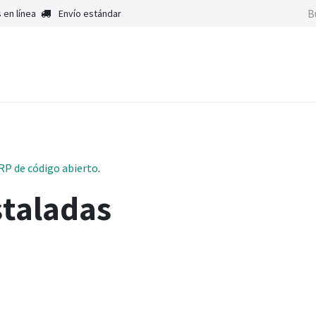
 en línea
Envío estándar
Inicio
Satisf
RP de código abierto
.
staladas